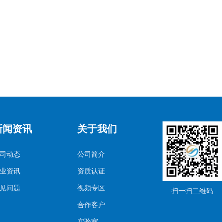
新闻资讯
关于我们
司动态
公司简介
业资讯
资质认证
见问题
视频专区
扫一扫二维码
合作客户
实验室