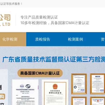
系认证等技术服务！
专注产品质量检测认证
10多年检测经验，具备国家CMA计量认证
化学检测
质检报告
检测案例
资