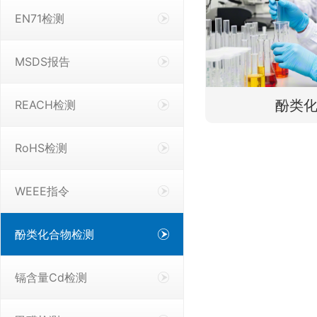
EN71检测
MSDS报告
酚类
REACH检测
RoHS检测
WEEE指令
酚类化合物检测
镉含量Cd检测