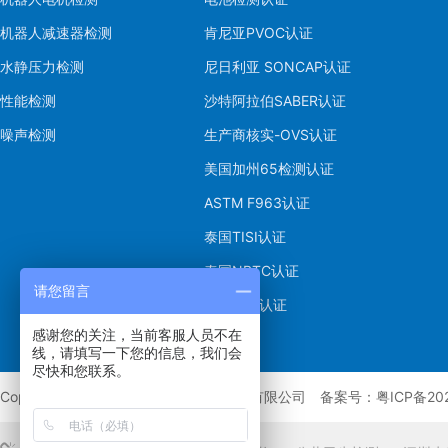
机器人减速器检测
肯尼亚PVOC认证
水静压力检测
尼日利亚 SONCAP认证
性能检测
沙特阿拉伯SABER认证
噪声检测
生产商核实-OVS认证
美国加州65检测认证
ASTM F963认证
泰国TISI认证
泰国NBTC认证
请您留言
泰国FDA认证
感谢您的关注，当前客服人员不在
线，请填写一下您的信息，我们会
尽快和您联系。
Copyright © 2025 深圳市华锦检测技术有限公司
备案号：粤ICP备202