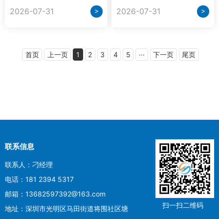
>
>
2026-07-31
2026-07-31
首页
上一页
1
2
3
4
5
···
下一页
尾页
联系信息
联系人：刁经理
电话：181 2394 5317
邮箱：13682597392@163.com
扫一扫二维码
地址：深圳市光明区马田街道将围社区塘