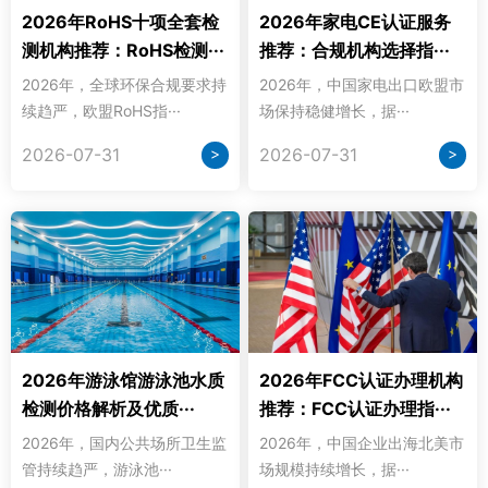
2026年RoHS十项全套检
2026年家电CE认证服务
测机构推荐：RoHS检测···
推荐：合规机构选择指···
2026年，全球环保合规要求持
2026年，中国家电出口欧盟市
续趋严，欧盟RoHS指···
场保持稳健增长，据···
>
>
2026-07-31
2026-07-31
2026年游泳馆游泳池水质
2026年FCC认证办理机构
检测价格解析及优质···
推荐：FCC认证办理指···
2026年，国内公共场所卫生监
2026年，中国企业出海北美市
管持续趋严，游泳池···
场规模持续增长，据···